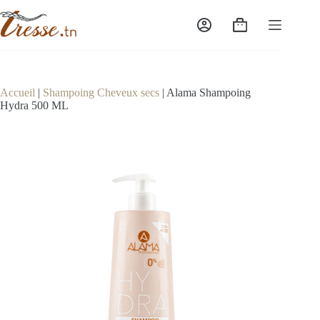
Passer
au
Panier
contenu
d’achat
Accueil
|
Shampoing Cheveux secs
|
Alama Shampoing
Hydra 500 ML