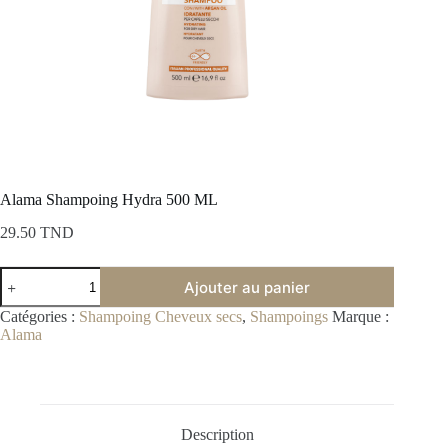
Alama Shampoing Hydra 500 ML
29.50
TND
quantité
Ajouter au panier
de
Alama
Catégories :
Shampoing Cheveux secs
,
Shampoings
Marque :
Shampoing
Alama
Hydra
500
ML
Description